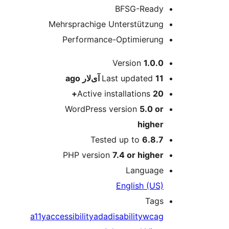
BFSG-Ready
Mehrsprachige Unterstützung
Performance-Optimierung
M
Version
1.0.0
11 آی‌لار
Last updated
ago
Active installations
20+
WordPress version
5.0 or
higher
Tested up to
6.8.7
PHP version
7.4 or higher
Language
English (US)
Tags
a11y
accessibility
ada
disability
wcag