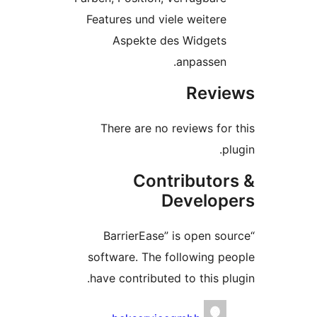
Features und viele weitere
Aspekte des Widgets
anpassen.
Revi
There are no reviews for
p
Contributor
Develop
“BarrierEase” is open s
software. The following p
have contributed to this pl
Contrib