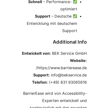
Schnell
– Performance-
optimiert
Support
– Deutsche
Entwicklung mit deutschem
Support
Additional 
Entwickelt von:
BEK Service 
Web
https://www.barriereas
Support:
info@bekservi
Telefon:
(+49) 831 9306
BarrierEase wird von Accessibi
Experten entwickel
kontinuierlich mit den neu