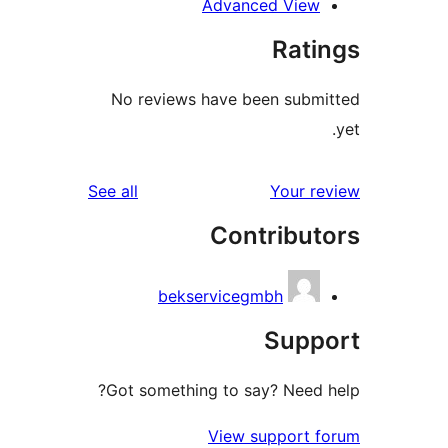
Advanced View
Rati
No reviews have been subm
reviews
See all
Your r
Contribut
bekservicegmbh
Supp
Got something to say? Need 
View support 