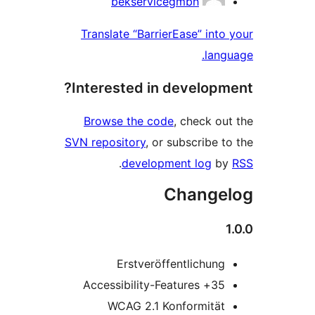
bekservicegmbh
Translate “BarrierEase” into
lang
Interested in developm
Browse the code
, check ou
SVN repository
, or subscribe t
.
development log
b
Change
Erstveröffentlichung
35+ Accessibility-Features
WCAG 2.1 Konformität