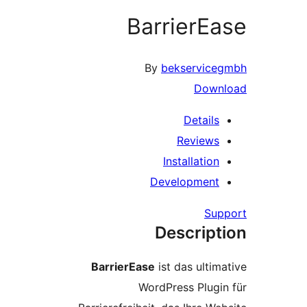
BarrierE
By
bekservic
Down
Details
Reviews
Installation
Development
Su
Descript
BarrierEase
ist das ultim
WordPress Plugi