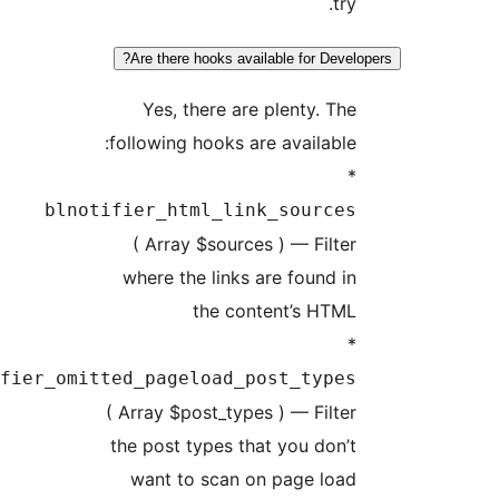
blnotifie