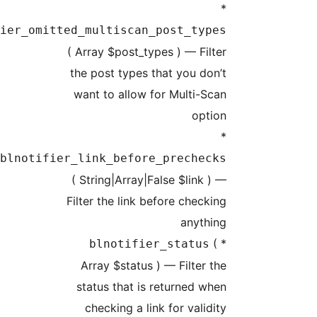
blnotifier
bln