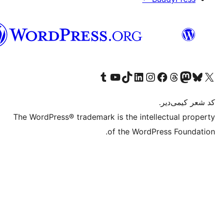
تورکجه
T