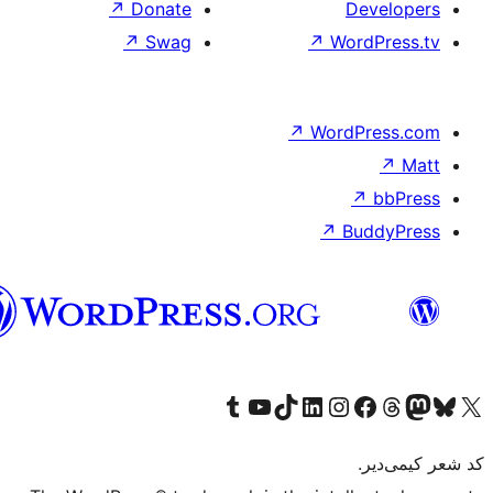
تورکجه