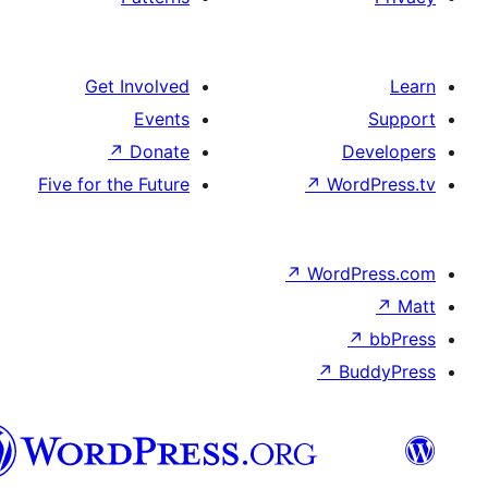
تورکجه