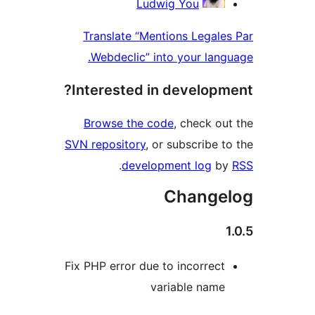
Ludwig You
Translate “Mentions Legale
Webdeclic” into your lang
Interested in developm
Browse the code
, check ou
SVN repository
, or subscribe t
.
development log
b
Change
Fix PHP error due to incorrect
variable name