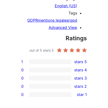
English (US)
Tags
GDPR
mentions legales
rgpd
Advanced View
Rati
out of 5 stars.
5
1
0
0
0
r
0
re
re