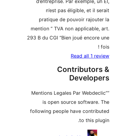
d’entreprise. Par exemple, u
n’est pas éligible, et il 
pratique de pouvoir rajout
mention ” TVA non applicable,
293 B du CGI “Bien joué encor
Read all 1 r
Contributor
Develop
“Mentions Legales Par Webdec
is open source software
following people have contri
to this p
Contrib