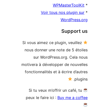
WPMasterTool
Voir tous nos plugin
WordPres
Suppor
Si vous aimez ce plugin, veuill
nous donner une note de 5 ét
sur WordPress.org. Cela
motivera à développer de nouv
fonctionnalités et à écrire d’
pl
Si tu veux m’offrir un café, 
peux le faire ici :
Buy me a c