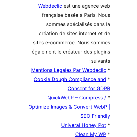
Webdeclic
est une agenc
française basée à Paris.
sommes spécialisés da
création de sites internet 
sites e-commerce. Nous s
également le créateur des pl
suiv
Mentions Legales Par Webdec
Cookie Dough Compliance 
Consent for
QuickWebP – Compres
Optimize Images & Convert W
SEO Fri
Univeral Honey 
Clean My