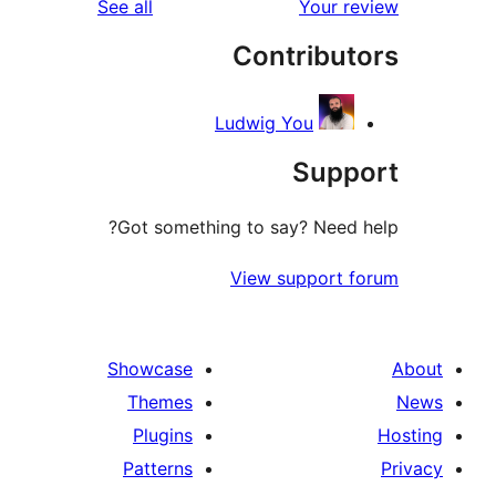
reviews
See all
Your r
re
Contribut
re
Ludwig You
Supp
Got something to say? Need 
View support 
Showcase
Themes
Plugins
Patterns