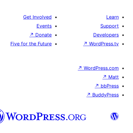
Get Involved
Events
↗
Donate
D
Five for the Future
↗
Wo
↗
Word
↗
B
تورکجه