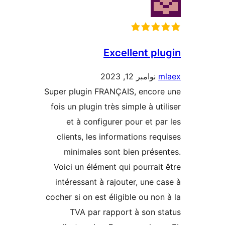
Excellent pl
m
نوامبر 12, 2023
Super plugin FRANÇAIS, encor
fois un plugin très simple à ut
et à configurer pour et pa
clients, les informations req
minimales sont bien prése
Voici un élément qui pourrait
intéressant à rajouter, une c
cocher si on est éligible ou non
TVA par rapport à son s