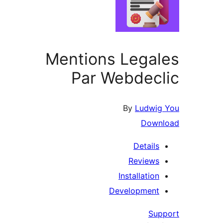
Mentions Lega
Par Webdec
By
Ludwi
Down
Details
Reviews
Installation
Development
Su