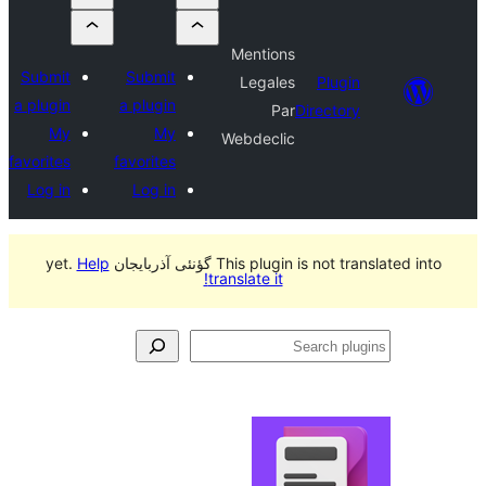
Mentions
Submit
Submit
Legales
Plug
a plugin
a plugin
Par
Directo
My
My
Webdeclic
favorites
favorites
Log in
Log in
This plugin  گؤنئی آذربایجان yet.
Help
translate it!
S
pl